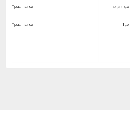
Прокат каноэ
полдня (до 
Прокат каноэ
1 де