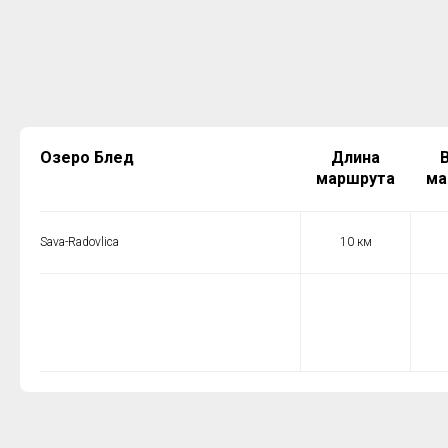
Озеро Блед
Длина
маршрута
ма
Sava-Radovlica
10 км