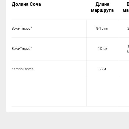
Долина Соча
Длина
маршрута
ма
Boka-Trnovo 1
8-10 км
Boka-Trnovo 1
10 км
(
Kamno-Labrca
8 км