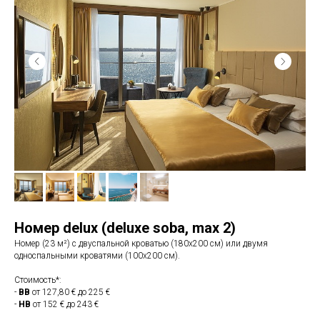
Номер delux (deluxe soba, max 2)
Номер (23 м²) с двуспальной кроватью (180x200 см) или двумя
односпальными кроватями (100х200 см).
Стоимость*:
-
BB
от 127,80 € до 225 €
-
HB
от 152 € до 243 €