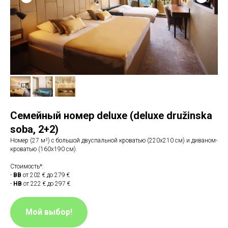
Семейный номер deluxe (deluxe družinska
sobа, 2+2)
Номер (27 м²) с большой двуспальной кроватью (220x210 см) и диваном-
кроватью (160х190 см).
Стоимость*:
-
BB
от 202 € до 279 €
-
HB
от 222 € до 297 €
Мой выбор!