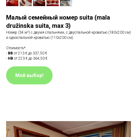
Малый семейный номер suita (mala
družinska suitа
,
max 3)
Номер (34 м²) c двумя спальнями, с двуспальной кроватью (180x200 см)
и односпальной кроватью (110х200 см).
Стоимость*:
-
BB
от 213 € до 337,50 €
-
HB
от 223 € до 364,50 €
Мой выбор!