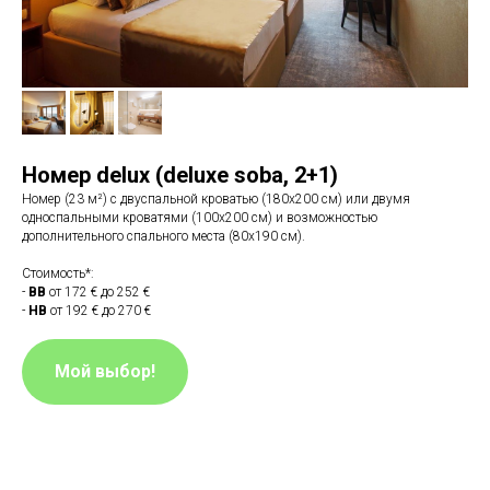
Номер delux (deluxe soba, 2+1)
Номер (23 м²) с двуспальной кроватью (180x200 см) или двумя
односпальными кроватями (100х200 см) и возможностью
дополнительного спального места (80х190 см).
Стоимость*:
-
BB
от 172 € до 252 €
-
HB
от 192 € до 270 €
Мой выбор!