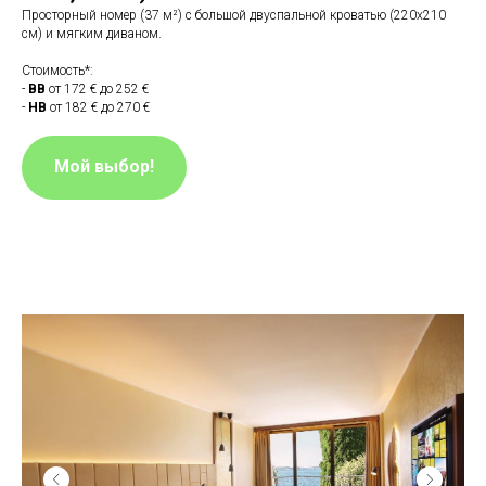
Просторный номер (37 м²) с большой двуспальной кроватью (220x210
см) и мягким диваном.
Стоимость*:
-
BB
от 172 € до 252 €
-
HB
от 182 € до 270 €
Мой выбор!