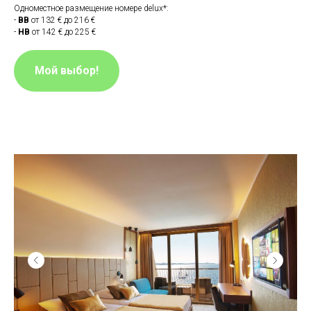
Одноместное размещение номере delux*:
-
BB
от 132 € до 216 €
-
HB
от 142 € до 225 €
Мой выбор!