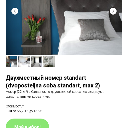
Двухместный номер
standart
(dvoposteljnа sobа
standart
, max 2)
Номер (22 м²) с балконом, с двуспальной кроватью или двумя
односпальными кроватями.
Стоимость*:
-
BB
от 55,20 € до 156 €
Мой выбор!